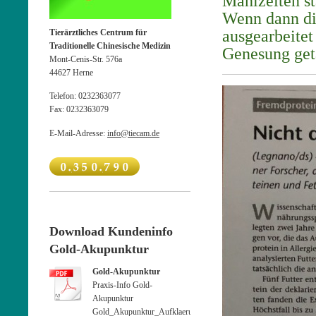
Mahlzeiten st
Wenn dann di
ausgearbeitet 
Tierärztliches Centrum für
Traditionelle Chinesische Medizin
Genesung get
Mont-Cenis-Str. 576a
44627
Herne
Telefon:
0232363077
Fax:
0232363079
E-Mail-Adresse:
info@tiecam.de
Download Kundeninfo
Gold-Akupunktur
Gold-Akupunktur
Praxis-Info Gold-
Akupunktur
Gold_Akupunktur_Aufklaerung_deutsch.pdf