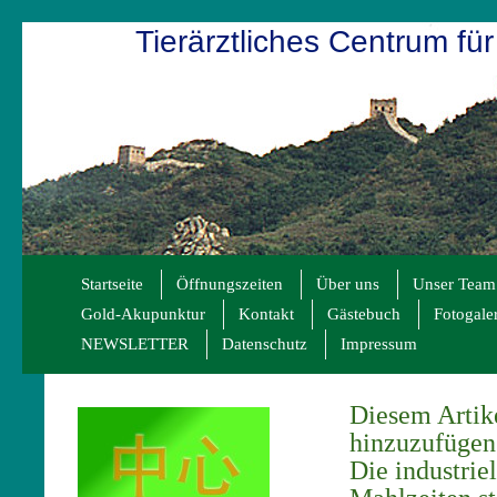
Tierärztliches Centrum für
Startseite
Öffnungszeiten
Über uns
Unser Team
Gold-Akupunktur
Kontakt
Gästebuch
Fotogale
NEWSLETTER
Datenschutz
Impressum
Diesem Artike
hinzuzufüge
Die industrie