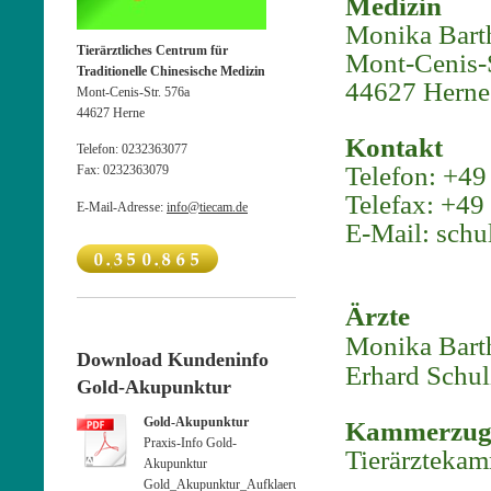
Medizin
Monika Bart
Tierärztliches Centrum für
Mont-Cenis-S
Traditionelle Chinesische Medizin
44627 Herne
Mont-Cenis-Str. 576a
44627
Herne
Kontakt
Telefon:
0232363077
Telefon: +4
Fax:
0232363079
Telefax: +4
E-Mail-Adresse:
info@tiecam.de
E-Mail: sch
Ärzte
Monika Bart
Download Kundeninfo
Erhard Schul
Gold-Akupunktur
Gold-Akupunktur
Kammerzuge
Praxis-Info Gold-
Tierärztekam
Akupunktur
Gold_Akupunktur_Aufklaerung_deutsch.pdf