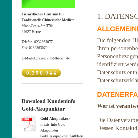
Tierärztliches Centrum für
1. DATENS
Traditionelle Chinesische Medizin
Mont-Cenis-Str. 576a
ALLGEMEIN
44627
Herne
Die folgenden Hi
Telefon:
0232363077
Ihren personenbe
Fax:
0232363079
Personenbezogene
E-Mail-Adresse:
info@tiecam.de
identifiziert we
Datenschutz entn
Datenschutzerklä
DATENERFA
Download Kundeninfo
Wer ist verantwo
Gold-Akupunktur
Gold-Akupunktur
Die Datenverarbei
Praxis-Info Gold-
Dessen Kontaktd
Akupunktur
Gold_Akupunktur_Aufklaerung_deutsch.pdf