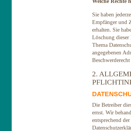
Welche Rechte h
Sie haben jederze
Empfänger und Z
erhalten. Sie ha
Löschung dieser 
Thema Datenschut
angegebenen Adre
Beschwerderecht 
2. ALLGEM
PFLICHTI
DATENSCH
Die Betreiber di
ernst. Wir behan
entsprechend der 
Datenschutzerklä