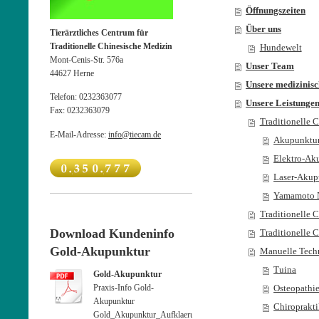
Öffnungszeiten
Über uns
Tierärztliches Centrum für
Traditionelle Chinesische Medizin
Hundewelt
Mont-Cenis-Str. 576a
Unser Team
44627
Herne
Unsere medizinis
Telefon:
0232363077
Unsere Leistunge
Fax:
0232363079
Traditionelle 
E-Mail-Adresse:
info@tiecam.de
Akupunktu
Elektro-Ak
Laser-Akup
Yamamoto N
Traditionelle C
Download Kundeninfo
Traditionelle 
Gold-Akupunktur
Manuelle Tech
Tuina
Gold-Akupunktur
Osteopathi
Praxis-Info Gold-
Akupunktur
Chiroprakt
Gold_Akupunktur_Aufklaerung_deutsch.pdf